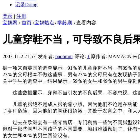
记录
Doing
登录
|
注册
宝妈网
›
首页
›
宝妈热点
›
学龄期
›
查看内容
儿童穿鞋不当，可导致不良后
2007-11-2 21:57
|
发布者:
baobmm
|
评论:
1
|
原作者: MAMACN
|
来
据一项来自英国的调查显示，91％的儿童穿鞋不当，有89％
23％的父母根本不做这些事，另有23％的父母只有在发现孩
关中学生的调查中，结果显示，59％的女生和49％的男生穿鞋
这些数据显示，穿鞋不当引发的不良后果，不容忽视。这些
儿童的脚绝不是成人脚的缩小版。因为他们不论是在功能，
了各种危险。因为他们的脚还很娇嫩，并处于发育之中。和大
过去在欧洲会有一些零售店，专门稍售一些为不同脚型设计
但对于那些脚型不同孩子的不同需要，就很难照顾到了。还有一
的女生和80％的男生回答没有。