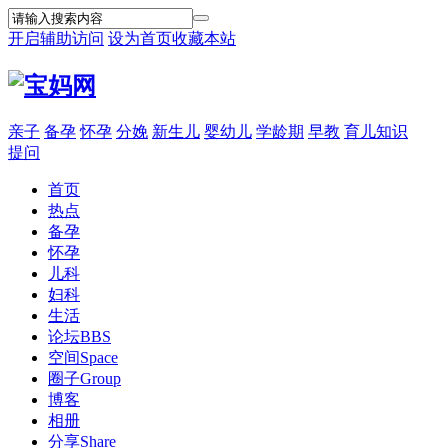
开启辅助访问
设为首页
收藏本站
亲子
备孕
怀孕
分娩
新生儿
婴幼儿
学龄期
早教
育儿知识
提问
首页
热点
备孕
怀孕
儿科
妇科
生活
论坛
BBS
空间
Space
圈子
Group
博客
相册
分享
Share