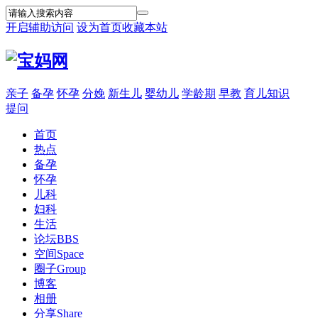
开启辅助访问
设为首页
收藏本站
亲子
备孕
怀孕
分娩
新生儿
婴幼儿
学龄期
早教
育儿知识
提问
首页
热点
备孕
怀孕
儿科
妇科
生活
论坛
BBS
空间
Space
圈子
Group
博客
相册
分享
Share