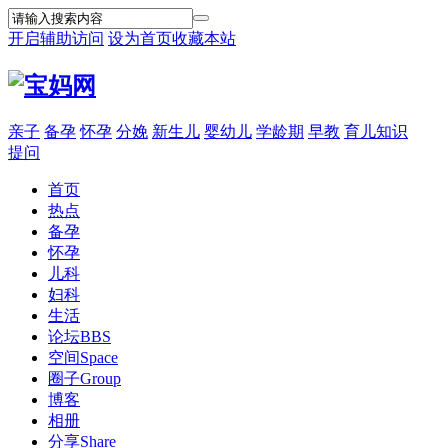
开启辅助访问
设为首页
收藏本站
亲子
备孕
怀孕
分娩
新生儿
婴幼儿
学龄期
早教
育儿知识
提问
首页
热点
备孕
怀孕
儿科
妇科
生活
论坛
BBS
空间
Space
圈子
Group
博客
相册
分享
Share