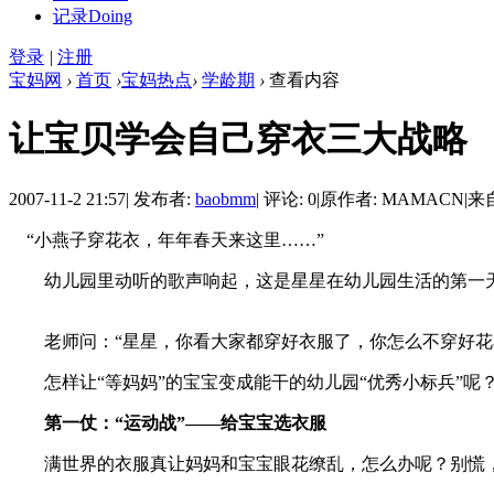
记录
Doing
登录
|
注册
宝妈网
›
首页
›
宝妈热点
›
学龄期
›
查看内容
让宝贝学会自己穿衣三大战略
2007-11-2 21:57
|
发布者:
baobmm
|
评论: 0
|
原作者: MAMACN
|
来
“小燕子穿花衣，年年春天来这里……”
幼儿园里动听的歌声响起，这是星星在幼儿园生活的第一天
老师问：“星星，你看大家都穿好衣服了，你怎么不穿好花衣
怎样让“等妈妈”的宝宝变成能干的幼儿园“优秀小标兵”呢
第一仗：“运动战”——给宝宝选衣服
满世界的衣服真让妈妈和宝宝眼花缭乱，怎么办呢？别慌，