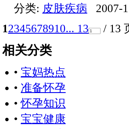
分类:
皮肤疾病
2007-1
1
2
3
4
5
6
7
8
9
10
... 13
/ 13
相关分类
•
宝妈热点
•
准备怀孕
•
怀孕知识
•
宝宝健康